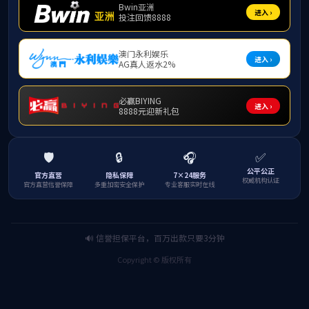
将在公示期结束后与中标候选人签订合同。
永利yl23411集团
招标采购小组
年
月25日
2024
11
上一篇：
2024203G016永利yl23411集团评标结果公示-永利
yl23411集团BOPP抗静电包装膜及金属易撕线
下一篇：
2024177G012无极药业评标结果公示-无极药业包装纸箱