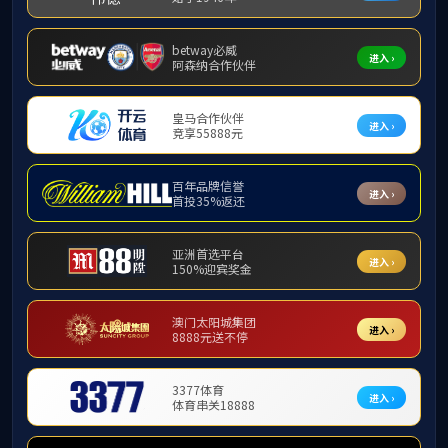
2025.12
04
福建省工控集团深入学习贯彻党的二十届四中全会
精神暨高管能力提升培训班
查看详情