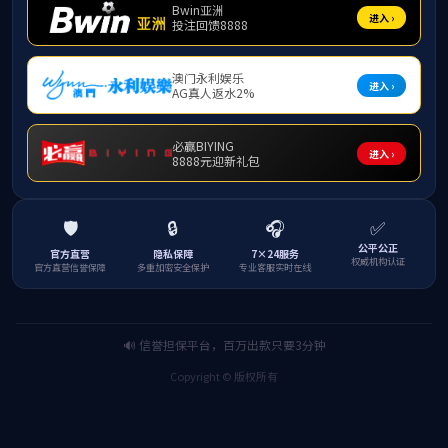
2025.11
25
匠心碰青春，国货焕新颜：无极药业品牌校园之行
圆满收官！
查看详情