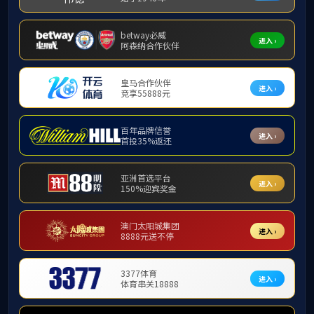
2025.12
04
福建省工控集团深入学习贯彻党的二十届四中全会
精神暨高管能力提升培训班
查看详情