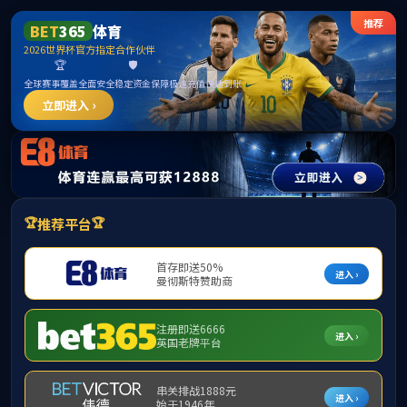
中国·永利集团(YL23411-VIP认证)官方网站
新闻中心
新闻中心
公司新闻