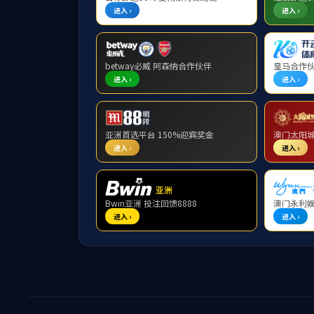
信息
我司于2024年10月18日进
原公告标的物内容为：白芍
特此更正！