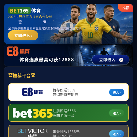
中国·永利集团(YL23411-VIP认证)官方网站
新闻中心
新闻中心
漳州永利yl23411集团 ——携“永利yl23411集
团牌”系列产品亮相全国药品交易会