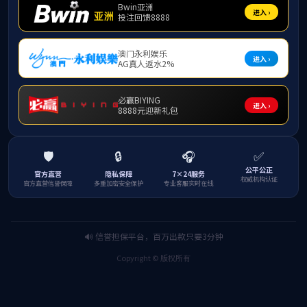
带领团队参加。永利yl23411集团携永利yl2341
集团牌系列产品亮相，现场展示永利yl23411集
的品牌魅力与发展前景。
永利yl23411集团品牌引关注
永利yl23411集团作为国内第一家生产风油
制药企业，一直以来，公司领导注重品牌效
应，“永利yl23411集团”牌被国家商标总局认定
全国驰名商标。永利yl23411集团牌风油精、复
倍氯米松樟脑乳膏（曾用名无极膏）作为国内
类产品第一大品牌，在市场上拥有较高的知名
和市场占有率。展会上深受来自全国各地专业
商和观众的青睐，纷纷前来咨询了解永利yl2341
集团牌系列产品。我司参展人员以******状态
接四方宾客，热情地向参观者展示永利yl23411
团品牌的魅力与产品特色。整个展馆人山人海
展位上围得水泄不通，人头涌动，潮来潮往，