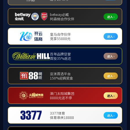
2019-01-22 00:00
941
12
4—6
80
月
日，第
——
届全国药品交易会在广州
中国进出口交易会展馆盛大举办，主题为“变
革中奋进”。本届展会规模超
10
5000
万平米，总展位数近
2000
个，汇聚
多家医药及大健康企业参展，在这场全国医
药行业的盛会中，超过
20
万人次专业观众莅临参观及洽谈，在这里碰
撞全新的市场机遇，共同感受变革中奋进的力
量。
本次展会公司领导极其重视，由总经理亲